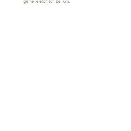
gerne telefonisch bei uns.
Kontakt
Öffnungszeiten
Wir sind für Sie da, wenn Sie uns
brauchen.
Mo - Do
7:00 - 12:00 Uhr & 13:00 - 19:00 Uhr
Fr
7:00 - 12:00 Uhr